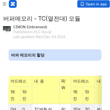
Open in app
버퍼메모리 - TC(열전대) 모듈
CIMON (Unlicensed)
Published in PLC 매뉴얼
Last updated Wed Dec 04 2024
버퍼 메모리의 할당
어드레스
내  용
R/
어드레스
내  용
W
16
10
16
10
진
진
진
진
0H
0
TC변환 허
R/
1EH
30
평균처