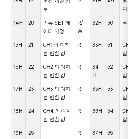
13H
19
운전 채널 정
R
31H
49
온도 S
보
지정
14H
20
종류 SET 데
R/
32H
50
온도 
이터 지정
W
15H
21
CH1 의 디지
R
33H
51
CH1  
털 변환 값
입력 값
16H
22
CH2 의 디지
R
34
52
CH2  
털 변환 값
H
입력 값
17H
23
CH3 의 디지
R
35H
53
CH3  
털 변환 값
입력 값
18H
24
CH4 의 디지
R
36H
54
CH4  
털 변환 값
입력 값
19H
25
R
37H
55