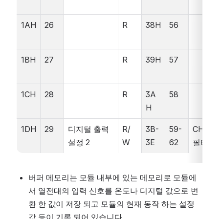
1AH
26
R
38H
56
1BH
27
R
39H
57
1CH
28
R
3A
58
H
1DH
29
디지털 출력 
R/
3B-
59-
CH1-
설정 2
W
3E
62
필터계
버퍼 메모리는 모듈 내부에 있는 메모리로 모듈에
서 열전대의 입력 신호를 온도나 디지털 값으로 변
환 한 값이 저장 되고 모듈의 현재 동작 하는 설정 
값 등이 기록 되어 있습니다.