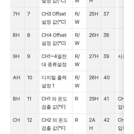
설정 값(°C)
W
H
7H
7
CH3 Offset 
R/
25H
37
설정 값(°C)
W
8H
8
CH4 Offset 
R/
26H
38
설정 값(°C)
W
9H
9
CH1~4열전
R/
27H
39
사용금
대 종류설정
W
AH
10
디지털 출력 
R/
28H
40
설정 1
W
BH
11
CH1 의 온도 
R
29H
41
CH1  
검출 값(°F)
입력 값
CH
12
CH2 의 온도 
R
2A
42
CH2  
검출 값(°F)
H
입력 값