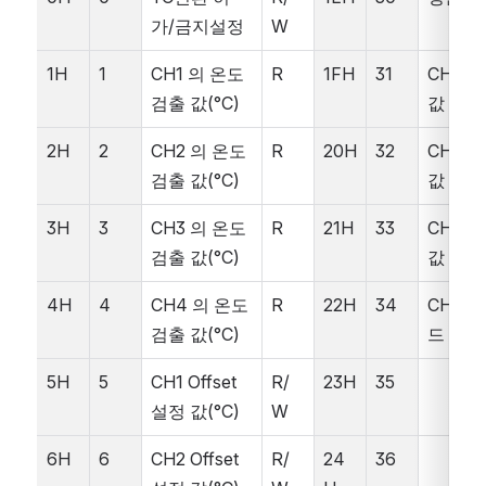
가/금지설정
W
1H
1
CH1 의 온도 
R
1FH
31
CH1 의
검출 값(°C)
값
2H
2
CH2 의 온도 
R
20H
32
CH2 의
검출 값(°C)
값
3H
3
CH3 의 온도 
R
21H
33
CH3 의
검출 값(°C)
값
4H
4
CH4 의 온도 
R
22H
34
CH4 
검출 값(°C)
드 값
5H
5
CH1 Offset 
R/
23H
35
설정 값(°C)
W
6H
6
CH2 Offset 
R/
24
36