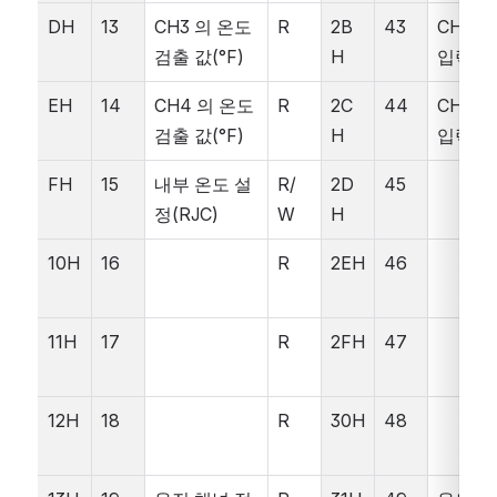
DH
13
CH3 의 온도 
R
2B
43
CH3  
검출 값(°F)
H
입력 값
EH
14
CH4 의 온도 
R
2C
44
CH4  
검출 값(°F)
H
입력 값
FH
15
내부 온도 설
R/
2D
45
정(RJC)
W
H
10H
16
R
2EH
46
11H
17
R
2FH
47
12H
18
R
30H
48